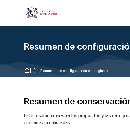
Skip to navigation
Skip to search form
Skip to login form
Saltar al contenido principal
Skip to footer
Resumen de configuración
Inicio
Resumen de configuración del registro
Resumen de conservación
Este resumen muestra los propósitos y las categoría
que las aquí enlistadas.